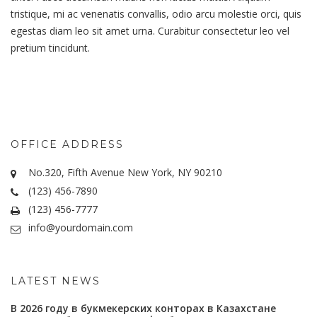
tristique, mi ac venenatis convallis, odio arcu molestie orci, quis
egestas diam leo sit amet urna. Curabitur consectetur leo vel
pretium tincidunt.
OFFICE ADDRESS
No.320, Fifth Avenue New York, NY 90210
(123) 456-7890
(123) 456-7777
info@yourdomain.com
LATEST NEWS
В 2026 году в букмекерских конторах в Казахстане