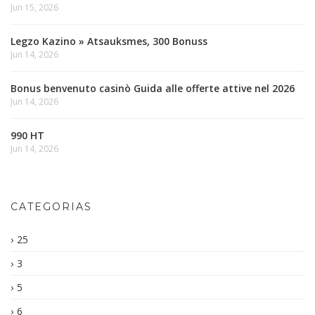
Jun 15, 2026
Legzo Kazino » Atsauksmes, 300 Bonuss
Jun 14, 2026
Bonus benvenuto casinò Guida alle offerte attive nel 2026
Jun 14, 2026
990 HT
Jun 14, 2026
CATEGORIAS
25
3
5
6