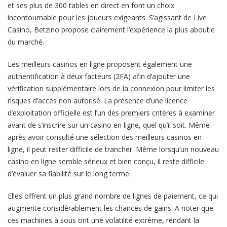
et ses plus de 300 tables en direct en font un choix
incontournable pour les joueurs exigeants. S’agissant de Live
Casino, Betzino propose clairement l’expérience la plus aboutie
du marché.
Les meilleurs casinos en ligne proposent également une
authentification à deux facteurs (2FA) afin d’ajouter une
vérification supplémentaire lors de la connexion pour limiter les
risques d’accès non autorisé. La présence d’une licence
d’exploitation officielle est l’un des premiers critères à examiner
avant de s’inscrire sur un casino en ligne, quel qu’il soit. Même
après avoir consulté une sélection des meilleurs casinos en
ligne, il peut rester difficile de trancher. Même lorsqu’un nouveau
casino en ligne semble sérieux et bien conçu, il reste difficile
d’évaluer sa fiabilité sur le long terme.
Elles offrent un plus grand nombre de lignes de paiement, ce qui
augmente considérablement les chances de gains. A noter que
ces machines à sous ont une volatilité extrême, rendant la