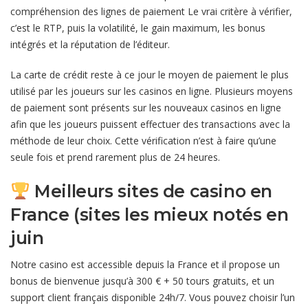
compréhension des lignes de paiement Le vrai critère à vérifier,
c’est le RTP, puis la volatilité, le gain maximum, les bonus
intégrés et la réputation de l’éditeur.
La carte de crédit reste à ce jour le moyen de paiement le plus
utilisé par les joueurs sur les casinos en ligne. Plusieurs moyens
de paiement sont présents sur les nouveaux casinos en ligne
afin que les joueurs puissent effectuer des transactions avec la
méthode de leur choix. Cette vérification n’est à faire qu’une
seule fois et prend rarement plus de 24 heures.
Meilleurs sites de casino en
France (sites les mieux notés en
juin
Notre casino est accessible depuis la France et il propose un
bonus de bienvenue jusqu’à 300 € + 50 tours gratuits, et un
support client français disponible 24h/7. Vous pouvez choisir l’un