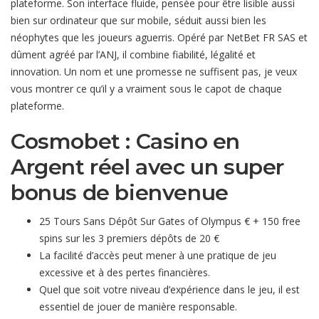
plateforme. Son interface fluide, pensée pour être lisible aussi
bien sur ordinateur que sur mobile, séduit aussi bien les
néophytes que les joueurs aguerris. Opéré par NetBet FR SAS et
dûment agréé par l’ANJ, il combine fiabilité, légalité et
innovation. Un nom et une promesse ne suffisent pas, je veux
vous montrer ce qu’il y a vraiment sous le capot de chaque
plateforme.
Cosmobet : Casino en
Argent réel avec un super
bonus de bienvenue
25 Tours Sans Dépôt Sur Gates of Olympus € + 150 free
spins sur les 3 premiers dépôts de 20 €
La facilité d’accès peut mener à une pratique de jeu
excessive et à des pertes financières.
Quel que soit votre niveau d’expérience dans le jeu, il est
essentiel de jouer de manière responsable.