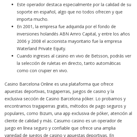
Este operador destaca especialmente por la calidad de su
soporte en español, algo que no todos ofrecen y que
importa mucho.
En 2001, la empresa fue adquirida por el fondo de
inversiones holandés ABN Amro Capital, y entre los años
2006 y 2008 el accionista mayoritario fue la empresa
Waterland Private Equity.
Cuando ingreses al casino en vivo de Betsson, podrás ver
la selección de ruletas en directo, tanto automáticas
como con crupier en vivo.
Casino Barcelona Online es una plataforma que ofrece
apuestas deportivas, tragaperras, juegos de casino y la
exclusiva sección de Casino Barcelona póker. Lo probamos y
encontramos tragaperras gratis, métodos de pago seguros y
populares, como Bizum, una app exclusiva de póker, atención al
cliente de calidad y más. Casumo casino es un operador de
juego en línea seguro y confiable que ofrece una amplia
variedad de juegos de casino y apuestas deportivas. En