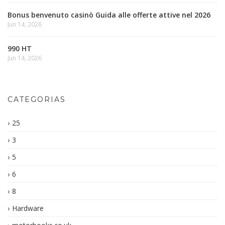
Bonus benvenuto casinò Guida alle offerte attive nel 2026
Jun 14, 2026
990 HT
Jun 14, 2026
CATEGORIAS
25
3
5
6
8
Hardware