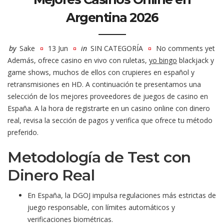
Argentina 2026
by
Sake
13 Jun
in
SIN CATEGORÍA
No comments yet
Además, ofrece casino en vivo con ruletas,
yo bingo
blackjack y
game shows, muchos de ellos con crupieres en español y
retransmisiones en HD. A continuación te presentamos una
selección de los mejores proveedores de juegos de casino en
España. A la hora de registrarte en un casino online con dinero
real, revisa la sección de pagos y verifica que ofrece tu método
preferido.
Metodología de Test con
Dinero Real
En España, la DGOJ impulsa regulaciones más estrictas de
juego responsable, con límites automáticos y
verificaciones biométricas.