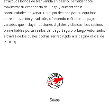
atractivos bonos de bienvenida en casino, permitiéndote
maximizar tu experiencia de juego y aumentar tus
oportunidades de ganar. GoldSpin destaca por su equilibrio
entre innovación y tradición, ofreciendo métodos de pago
variados que incluyen opciones digitales y clásicas. Los casinos
online fiables portan sellos de Juego Seguro o Juego Autorizado,
a través de los cuales podrás ser redirigido a la página oficial de
la DGOJ.
Sake