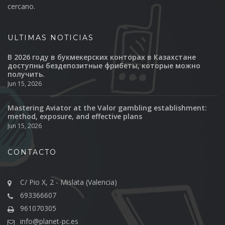
cercano.
ULTIMAS NOTICIAS
В 2026 году в букмекерских конторах в Казахстане
доступны бездепозитные фрибеты, которые можно
получить.
Jun 15, 2026
Mastering Aviator at the Valor gambling establishment:
method, exposure, and effective plans
Jun 15, 2026
CONTACTO
C/ Pio X, 2 - Mislata (Valencia)
693366607
961070305
info@planet-pc.es