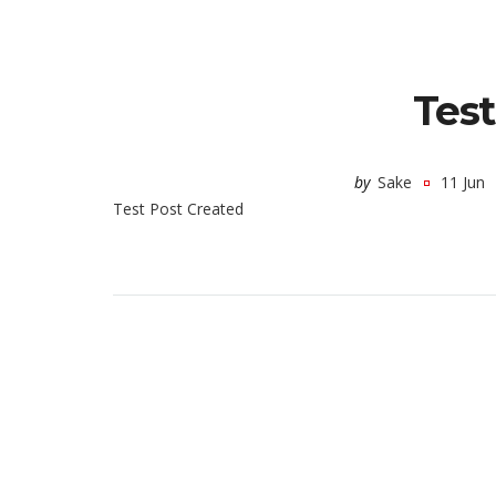
Test
by
Sake
11 Jun
Test Post Created