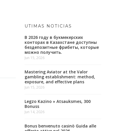
UTIMAS NOTICIAS
В 2026 году в букмекерских
конторах в Казахстане доступны
бездепозитные фрибеты, которые
можно получить.
Jun 15, 2026
Mastering Aviator at the Valor
gambling establishment: method,
exposure, and effective plans
Jun 15, 2026
Legzo Kazino » Atsauksmes, 300
Bonuss
Jun 14, 2026
Bonus benvenuto casinò Guida alle
offerte attive nel 2026