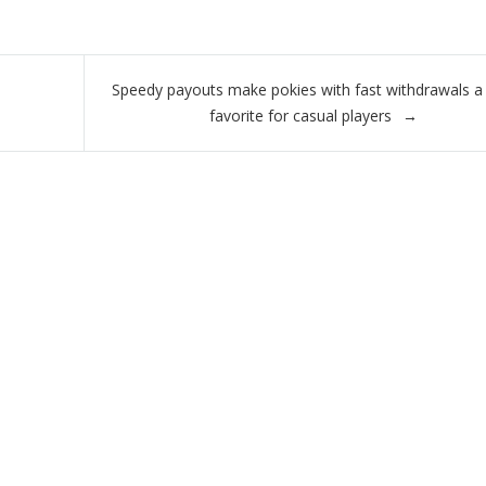
Speedy payouts make pokies with fast withdrawals 
favorite for casual players