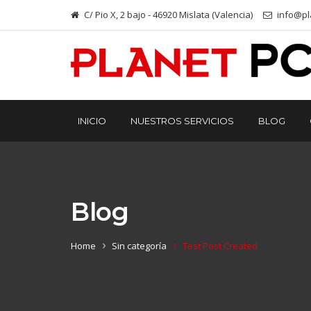
C/ Pio X, 2 bajo - 46920 Mislata (Valencia)
info@pl
INICIO
NUESTROS SERVICIOS
BLOG
Blog
Home
Sin categoría
Test Post Created