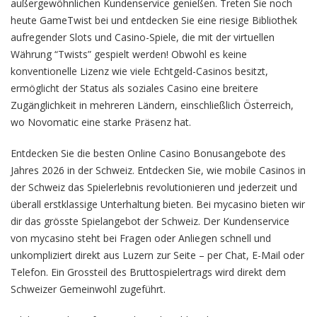
außergewöhnlichen Kundenservice genießen. Treten Sie noch
heute GameTwist bei und entdecken Sie eine riesige Bibliothek
aufregender Slots und Casino-Spiele, die mit der virtuellen
Währung “Twists” gespielt werden! Obwohl es keine
konventionelle Lizenz wie viele Echtgeld-Casinos besitzt,
ermöglicht der Status als soziales Casino eine breitere
Zugänglichkeit in mehreren Ländern, einschließlich Österreich,
wo Novomatic eine starke Präsenz hat.
Entdecken Sie die besten Online Casino Bonusangebote des
Jahres 2026 in der Schweiz. Entdecken Sie, wie mobile Casinos in
der Schweiz das Spielerlebnis revolutionieren und jederzeit und
überall erstklassige Unterhaltung bieten. Bei mycasino bieten wir
dir das grösste Spielangebot der Schweiz. Der Kundenservice
von mycasino steht bei Fragen oder Anliegen schnell und
unkompliziert direkt aus Luzern zur Seite – per Chat, E-Mail oder
Telefon. Ein Grossteil des Bruttospielertrags wird direkt dem
Schweizer Gemeinwohl zugeführt.