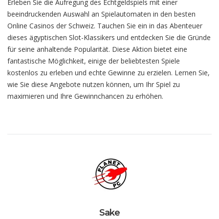
Erleben Sie die Aufregung des Echtgeldspiels mit einer
beeindruckenden Auswahl an Spielautomaten in den besten
Online Casinos der Schweiz. Tauchen Sie ein in das Abenteuer
dieses ägyptischen Slot-Klassikers und entdecken Sie die Gründe
für seine anhaltende Popularität. Diese Aktion bietet eine
fantastische Möglichkeit, einige der beliebtesten Spiele
kostenlos zu erleben und echte Gewinne zu erzielen. Lernen Sie,
wie Sie diese Angebote nutzen können, um Ihr Spiel zu
maximieren und Ihre Gewinnchancen zu erhöhen.
Sake