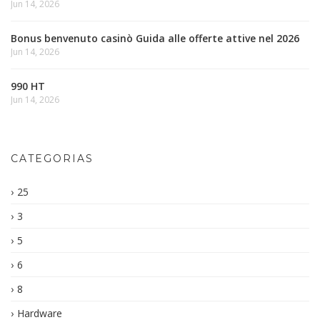
Jun 14, 2026
Bonus benvenuto casinò Guida alle offerte attive nel 2026
Jun 14, 2026
990 HT
Jun 14, 2026
CATEGORIAS
25
3
5
6
8
Hardware