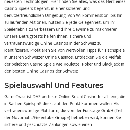
neuesten Technologien. Hier finden Sie alles, was das Herz eines
Casino-Spielers begehrt, in einer sicheren und
benutzerfreundlichen Umgebung. Von Willkommensboni bis hin
zu laufenden Aktionen, nutzen Sie jede Gelegenheit, um Ihr
Spielerlebnis zu verbessern und Ihre Gewinne zu maximieren.
Unsere Betrugstests helfen Ihnen, sichere und
vertrauenswürdige Online Casinos in der Schweiz zu
identifizieren. Profitieren Sie von wertvollen Tipps für Tischspiele
in unseren Schweizer Online Casinos. Entdecken Sie die Vielfalt
der beliebten Casino Spiele wie Roulette, Poker und Blackjack in
den besten Online Casinos der Schweiz.
Spielauswahl Und Features
GameTwist ist DAS perfekte Online Social Casino für all jene, die
in Sachen Spielspaß direkt auf den Punkt kommen wollen. Als
vertrauenswürdige Plattform, die von der Funstage GmbH (Teil
der Novomatic/Greentube-Gruppe) betrieben wird, können Sie
sichere und geschützte Zahlungen sowie einen