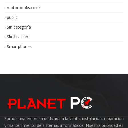
motorbooks.co.uk
public
Sin categoría
Skrill casino
Smartphones
Somos una empresa dedicada a la venta, instalación, reparación
y mantenimiento de sistemas informáticos. Nuestra prioridad es