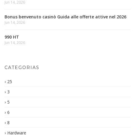
Jun 14, 2026
Bonus benvenuto casinò Guida alle offerte attive nel 2026
Jun 14, 2026
990 HT
Jun 14, 2026
CATEGORIAS
25
3
5
6
8
Hardware