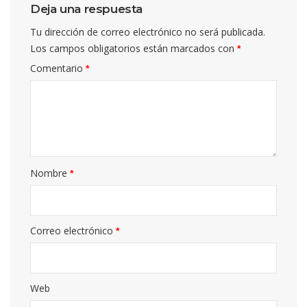
Deja una respuesta
Tu dirección de correo electrónico no será publicada.
Los campos obligatorios están marcados con
*
Comentario
*
Nombre
*
Correo electrónico
*
Web